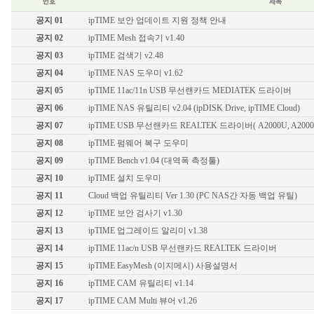
유선랜카드
기가비트 허브
공지 01
ipTIME 보안 업데이트 지원 정책 안내
스위칭 허브
공지 02
ipTIME Mesh 접속기 v1.40
11g 무선공유기
공지 03
ipTIME 검색기 v2.48
11g 무선랜카드
공지 04
ipTIME NAS 도우미 v1.62
백업공유기
공지 05
ipTIME 11ac/11n USB 무선랜카드 MEDIATEK 드라이버
멀티미디어
공지 06
ipTIME NAS 유틸리티 v2.04 (ipDISK Drive, ipTIME Cloud)
무선안테나
공지 07
ipTIME USB 무선랜카드 REALTEK 드라이버( A2000U, A2000UA,
기타
공지 08
ipTIME 펌웨어 복구 도우미
공지 09
ipTIME Bench v1.04 (대역폭 측정툴)
공지 10
ipTIME 설치 도우미
공지 11
Cloud 백업 유틸리티 Ver 1.30 (PC NAS간 자동 백업 유틸)
공지 12
ipTIME 보안 검사기 v1.30
공지 13
ipTIME 업그레이드 알리미 v1.38
공지 14
ipTIME 11ac/n USB 무선랜카드 REALTEK 드라이버
공지 15
ipTIME EasyMesh (이지메시) 사용설명서
공지 16
ipTIME CAM 유틸리티 v1.14
공지 17
ipTIME CAM Multi 뷰어 v1.26