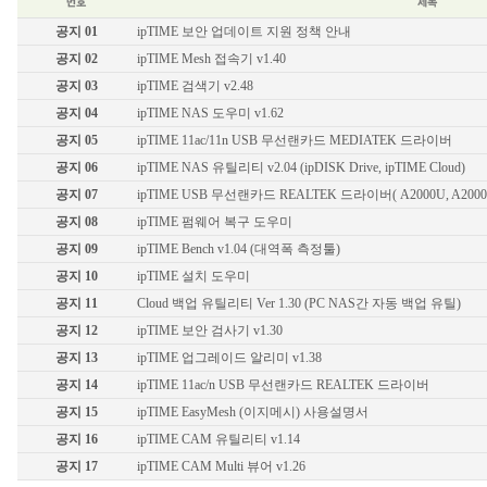
유선랜카드
기가비트 허브
공지 01
ipTIME 보안 업데이트 지원 정책 안내
스위칭 허브
공지 02
ipTIME Mesh 접속기 v1.40
11g 무선공유기
공지 03
ipTIME 검색기 v2.48
11g 무선랜카드
공지 04
ipTIME NAS 도우미 v1.62
백업공유기
공지 05
ipTIME 11ac/11n USB 무선랜카드 MEDIATEK 드라이버
멀티미디어
공지 06
ipTIME NAS 유틸리티 v2.04 (ipDISK Drive, ipTIME Cloud)
무선안테나
공지 07
ipTIME USB 무선랜카드 REALTEK 드라이버( A2000U, A2000UA,
기타
공지 08
ipTIME 펌웨어 복구 도우미
공지 09
ipTIME Bench v1.04 (대역폭 측정툴)
공지 10
ipTIME 설치 도우미
공지 11
Cloud 백업 유틸리티 Ver 1.30 (PC NAS간 자동 백업 유틸)
공지 12
ipTIME 보안 검사기 v1.30
공지 13
ipTIME 업그레이드 알리미 v1.38
공지 14
ipTIME 11ac/n USB 무선랜카드 REALTEK 드라이버
공지 15
ipTIME EasyMesh (이지메시) 사용설명서
공지 16
ipTIME CAM 유틸리티 v1.14
공지 17
ipTIME CAM Multi 뷰어 v1.26