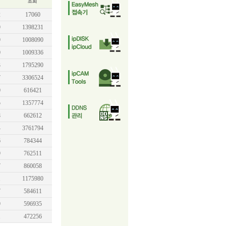
2
17060
9
1398231
9
1008090
0
1009336
3
1795290
7
3306524
0
616421
5
1357774
8
662612
4
3761794
6
784344
9
762511
7
860058
1
1175980
7
584611
9
596935
1
472256