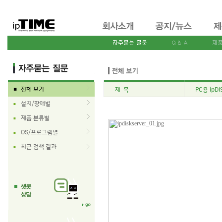
전체 보기
제 목
PC용 ip
■
설치/장애별
■
제품 분류별
■
OS/프로그램별
■
최근 검색 결과
■