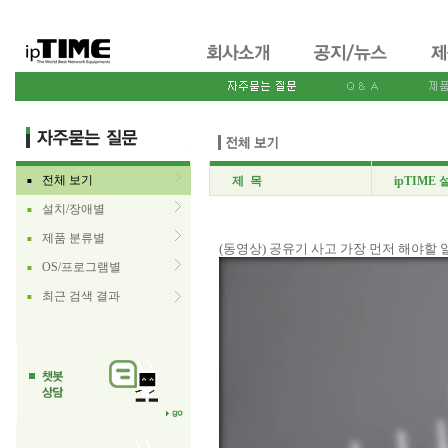
전체 보기
제 목
ipTIME 설
■
설치/장애별
■
제품 분류별
■
(동영상) 공유기 사고 가장 먼저 해야할 
OS/프로그램별
■
최근 검색 결과
■