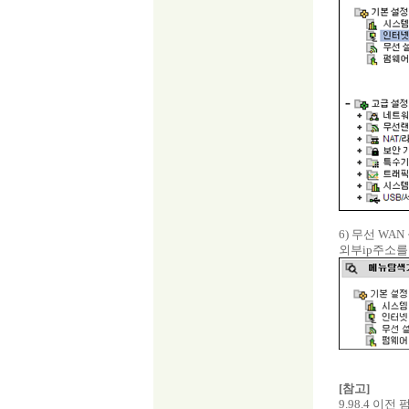
6) 무선 W
외부ip주소를
[참고]
9.98.4 