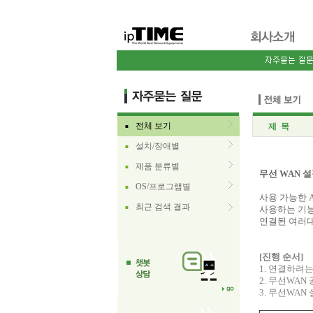
전체 보기
제 목
■
설치/장애별
■
제품 분류별
■
무선 WAN 
OS/프로그램별
■
사용 가능한 
최근 검색 결과
■
사용하는 기능
연결된 여러대
[진행 순서]
1. 연결하려
2. 무선WAN
3. 무선WAN