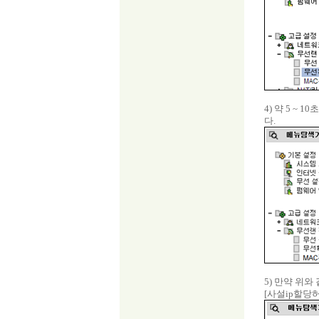
4) 약 5 
다.
5) 만약 위
[사설ip할당