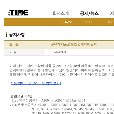
공유기 제품군 보안 업데이트 공지
이 름
고객지원실
아래 관련모델에 포함된 제품 중 2012년 8월 30일 이후 배포된 8.38 ~ 9.0
펌웨어에서 일부 제품에 보안 취약점이 발견되어, 이에 대응하는 9.06 
해당 제품 및 펌웨어 사용자께서는 9.06 버전 이상의 펌웨어로 업그레이
[자동 펌웨어 업그레이드 방법 보기]
[관련모델 목록]
○11ac 유무선공유기 : A2004ns, A2004, A104ns, A104
○11n 유무선공유기 : N3004, N5004, N6004, N6004M, N6004R, N8004R, N80
N608, N704, N704A, N704M, N704S, N704V, ipTIME N1E, N2E, 
N604R, N604V, N604T, N704A3, N704BCM, N704ns, N704V3, 