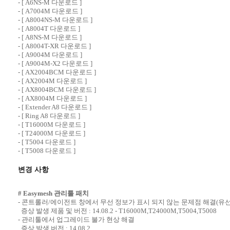
- [
A6NS-M 다운로드
]
- [
A7004M 다운로드
]
- [
A8004NS-M 다운로드
]
- [
A8004T 다운로드
]
- [
A8NS-M 다운로드
]
- [
A8004T-XR 다운로드
]
- [
A9004M 다운로드
]
- [
A9004M-X2 다운로드
]
- [
AX2004BCM 다운로드
]
- [
AX2004M 다운로드
]
- [
AX8004BCM 다운로드
]
- [
AX8004M 다운로드
]
- [
Extender A8 다운로드
]
- [
Ring A8 다운로드
]
- [
T16000M 다운로드
]
- [
T24000M 다운로드
]
- [
T5004 다운로드
]
- [
T5008 다운로드
]
변경 사항
# Easymesh 관리툴 패치
- 콘트롤러/에이전트 창에서 무선 정보가 표시 되지 않는 문제점 해결(유선
증상 발생 제품 및 버전 : 14.08.2 - T16000M,T24000M,T5004,T5008
- 관리툴에서 업그레이드 불가 현상 해결
증상 발생 버전 : 14.08.2