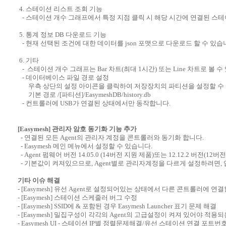
4. 스테이션 리스트 조회 기능
- 스테이션 개수 그래프에서 특정 지점 클릭 시 해당 시간에 연결된 스
5. 통계 정보 DB 다운로드 기능
- 현재 선택된 조건에 대한 데이터를 json 포맷으로 다운로드 할 수 있습
6. 기타
- 스테이션 개수 그래프는 Bar 차트(최대 1시간) 또는 Line 차트로 볼 수
- 데이터베이스 파일 경로 설정
우측 상단의 설정 아이콘을 클릭하여 저장장치의 파티션을 설정할 수 
기본 경로 /[파티션]/EasymeshDB/history.db
- 컨트롤러에 USB가 연결된 상태에서만 동작합니다.
[Easymesh] 관리자 암호 동기화 기능 추가
- 연결된 모든 Agent의 관리자 계정을 콘트롤러와 동기화 합니다.
- Easymesh 메인 메뉴에서 설정할 수 있습니다.
- Agent 펌웨어 버전 14.05.0 (14버전 지원 제품)또는 12.12.2 버전
- 기본값이 켜져있으므로, Agent별로 관리자계정을 다르게 설정하려면,
기타 이슈 해결
- [Easymesh] 유선 Agent로 설정되어있는 상태에서 다른 콘트롤러에 연
- [Easymesh] 스테이션 스케줄러 버그 수정
- [Easymesh] SSID에 & 포함된 경우 Easymesh Launcher 표기 문제 해결
- [Easymesh] 밀집구성이 각각의 Agent의 고급설정이 켜져 있어야 적용되
- Easymesh UI - 스테이션 IP별 정렬문제해결/유선 스테이션 연결 포트번