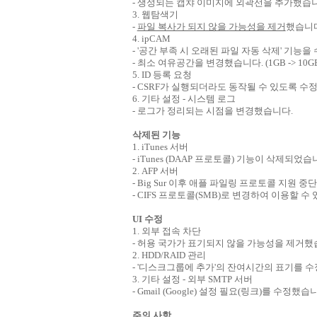
- 생성되는 캡챠 이미지에 외곽선을 추가했습니
3. 웹탐색기
-
파일 복사가 되지 않을 가능성을 제거
했습니다
4. ipCAM
- '공간 부족 시 오래된 파일 자동 삭제' 기능을 
- 최소 여유공간을 변경했습니다. (1GB -> 10G
5. ID 등록 요청
- CSRF가 실행되더라도 동작될 수 있도록 수정했습니
6. 기타 설정 - 시스템 로그
- 로그가 정리되는 시점을 변경했습니다.
삭제된 기능
1. iTunes 서버
- iTunes (DAAP 프로토콜) 기능이 삭제되었습
2. AFP 서버
- Big Sur 이후 애플 파일링 프로토콜 지원 중
- CIFS 프로토콜(SMB)로 변경하여 이용할 수 있습
UI 수정
1. 외부 접속 차단
- 허용 국가가 표기되지 않을 가능성을 제거했
2. HDD/RAID 관리
- '디스크그룹에 추가'의 잔여시간의 표기를 
3. 기타 설정 - 외부 SMTP 서버
- Gmail (Google) 설정 필요(링크)를 수정했습
주의 사항