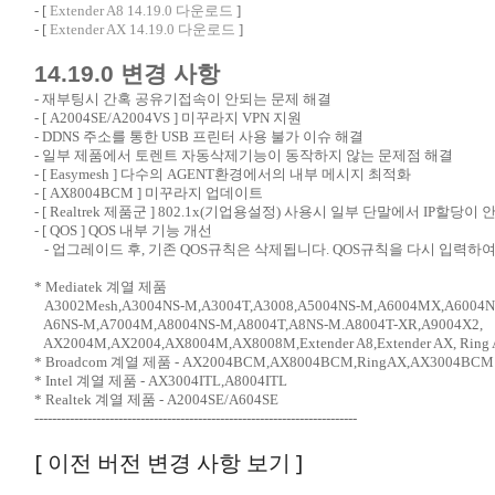
- [
Extender A8 14.19.0 다운로드
]
- [
Extender AX 14.19.0 다운로드
]
14.19.0 변경 사항
- 재부팅시 간혹 공유기접속이 안되는 문제 해결
- [ A2004SE/A2004VS ] 미꾸라지 VPN 지원
- DDNS 주소를 통한 USB 프린터 사용 불가 이슈 해결
- 일부 제품에서 토렌트 자동삭제기능이 동작하지 않는 문제점 해결
- [ Easymesh ] 다수의 AGENT환경에서의 내부 메시지 최적화
- [ AX8004BCM ] 미꾸라지 업데이트
- [ Realtrek 제품군 ] 802.1x(기업용설정) 사용시 일부 단말에서 IP할당
- [ QOS ] QOS 내부 기능 개선
- 업그레이드 후, 기존 QOS규칙은 삭제됩니다. QOS규칙을 다시 입력하
* Mediatek 계열 제품
A3002Mesh,A3004NS-M,A3004T,A3008,A5004NS-M,A6004MX,A6004
A6NS-M,A7004M,A8004NS-M,A8004T,A8NS-M.A8004T-XR,A9004X2,
AX2004M,AX2004,AX8004M,AX8008M,Extender A8,Extender AX, Ring 
* Broadcom 계열 제품 - AX2004BCM,AX8004BCM,RingAX,AX3004BCM
* Intel 계열 제품 - AX3004ITL,A8004ITL
* Realtek 계열 제품 - A2004SE/A604SE
-------------------------------------------------------------------------
[ 이전 버전 변경 사항 보기 ]