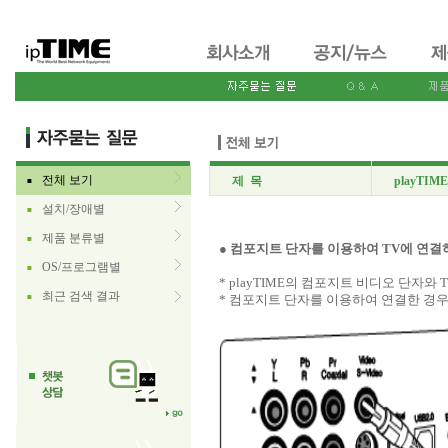
전체 보기
제 목
playTI
■
설치/장애별
■
제품 분류별
■
● 컴포지트 단자를 이용하여 TV에 연결
OS/프로그램별
■
* playTIME의 컴포지트 비디오 단자와
최근 검색 결과
■
* 컴포지트 단자를 이용하여 연결한 경