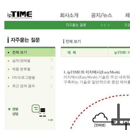
전체 보기
제 목
ipTIME
■
설치/장애별
■
제품 분류별
■
1. ipTIME의 이지메시(EasyMesh)
이지메시(EasyMesh) 기술은 무선 네트
OS/프로그램별
■
구축하는 기술로 일반적으로 중앙 제어를
최근 검색 결과
■