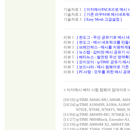
기술자료 1 :
[ 이지메시PACK으로 메시 
기술자료 2 :
[ 기존 라우터에 메시네트워
기술자료 3 :
[ Easy Mesh 고급설정 ]
리뷰 1 :
[ 썬도그 - 무선 공유기로 메시 
리뷰 2 :
[ 썬도그 - 메시 네트워크를 만
리뷰 3 :
[ 브레인박스 - 메시를 지원하게될
리뷰 4 :
[ 뉴스탭 - 값비싼 메시 공유기 
리뷰 5 :
[ 베타뉴스 - 발전된 무선 영역
리뷰 6 :
[ 모이모이 - ipTIME 공유기 메
리뷰 7 :
[ 보드나라 - 메시 펌웨어로 기존 
리뷰 8 :
[ PC사랑 - 모두를 위한 메시 공유기,
○ 이지메시 베타 시험 펌웨어 업데이트 
[10/10] ipTIME A604G-MU, A604R, 
[10/24] ipTIME A1004NS, A1004, A10
[10/25]
N702E, N704E, N704V5, N600,
[11/04] ipTIME A804NS-MU, N704Q
[11/27] ipTIME N604Black, Extender
[12/16] ipTIME A9004M-X2, A8004T-
[12/19] ipTIME T5004, T5008 2개 추