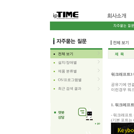
전체 보기
제 목
■
설치/장애별
■
제품 분류별
■
워크래프트3 
OS/프로그램별
■
공유기에 연결
최근 검색 결과
■
이런경우 워크
1. 워크레프
- 워크래프트 실
(기본 포트는