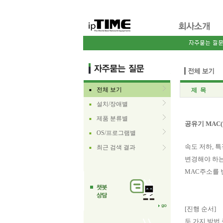
전체 보기
제 목
■
설치/장애별
■
제품 분류별
■
공유기 MAC
OS/프로그램별
■
속도 저하, 
최근 검색 결과
■
변경해야 하는
MAC주소를 
[진행 순서]
두 가지 방법