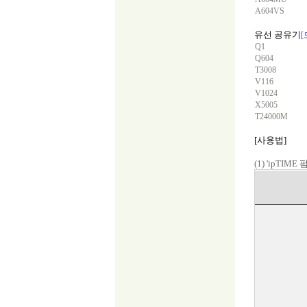
A604VS
유선 공유기
Q1
Q604
T3008
V116
V1024
X5005
T24000M
[사용법]
(1) 'ipT