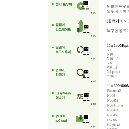
원활한 복구를
모두 제거하여
[공유기 카테
복구할 공유기
11n 150Mb
N1
N104i
N104-r3
N1e
WR-E1
N1 plus-i
mini2
11n 300/60
Extender2
N504
N604M
N604T plus
N704-A3
N704S
EW302
N2 plus-i