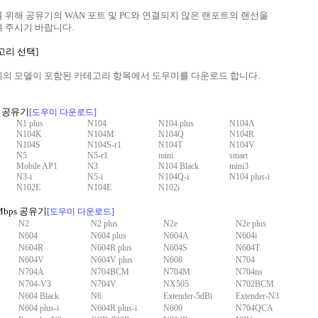
 위해 공유기의 WAN 포트 및 PC와 연결되지 않은 랜포트의 랜선을
 주시기 바랍니다.
고리 선택]
의 모델이 포함된 카테고리 항목에서 도우미를 다운로드 합니다.
ps 공유기
[도우미 다운로드]
N1 plus
N104
N104 plus
N104A
N104K
N104M
N104Q
N104R
N104S
N104S-r1
N104T
N104V
N5
N5-r1
mini
smart
Mobile AP1
N3
N104 Black
mini3
N3-i
N5-i
N104Q-i
N104 plus-i
N102E
N104E
N102i
0Mbps 공유기
[도우미 다운로드]
N2
N2 plus
N2e
N2e plus
N604
N604 plus
N604A
N604i
N604R
N604R plus
N604S
N604T
N604V
N604V plus
N608
N704
N704A
N704BCM
N704M
N704ns
N704-V3
N704V
NX505
N702BCM
N604 Black
N6
Extender-5dBi
Extender-N3
N604 plus-i
N604R plus-i
N600
N704QCA