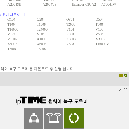
A2004SE
A2004VS
Extender-GIGA2
A3004TW
[도우미 다운로드]
Q104
Q204
Q304
Q504
T1004
T1008
T2008
T3004
T16000
T24000
V104
V108
V124
V304
V308
V504
V1016
X1005
X3003
X3007
X5007
X6003
V508
T16000M
T5004
T5008
IME 펌웨어 복구 도우미'를 다운로드 후 실행 합니다.