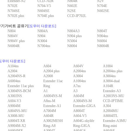
Extender-N2
CCD-702R
N804R
N2V
N702E
N704-V5
N602E
N704E
N704SE
N604SE
N2SE
N602SE
N702E plus
N704E plus
CCD-IP702L
드/기가비트 공유기
[도우미 다운로드]
N804
N804A
N804A3
N804T
N804V
N904
N904 plus
N904ns
N904V plus
N3004
N5004
N6004
N6004R
N7004ns
N8004
N8004R
[도우미 다운로드]
A104ns
A604
A604V
A1004
A2004
A2004 plus
A2004ns
A2004ns plus
A2004NS-R
A2008
A3004
A3004ns
A6004ns
Extender 11ac
A1004ns
A3004-dual
Extender 11ac plus
Ring
A7ns
A104R
A3004NS-BCM
A1
A3
Extender-A3
A3003NS
A6004NS-M
A604M
A2003NS-MU
A604-V3
A8ns-M
A3004NS-M
CCD-IPTIME
A9004M
Extender-A1
Extender-GIGA
A304
A804NS-MU
A7004M
A8004T
A2004MU
A3008-MU
A604R
A604-V5
A8004ITL
A8004T-XR
A3002MESH
A604G-skylife
Extender-A3MU
A9004M-X2
Ring-A8
Ring-GIGA
Ring-mini
A6004MX
A3004T
A604GS
A604SE