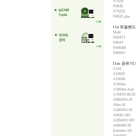
N702R
N604E
N702SE
N602E plus
11n 듀얼밴
Multi
N804T3
N904V
N6004M
N8004V
11ac 공유기
A104
A1004V
A2004R
A5004ns
A3004ns-dual
A704NS-BCM
A8004NS-M
A6ns-M
A5004NS-M
A604G-MU
A2004NS-MU
A8004BCM
Extender-A8
A604MU