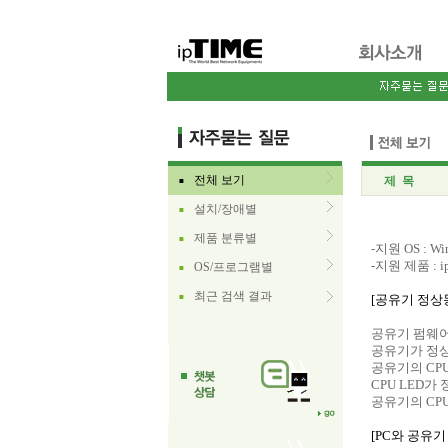
전체 보기
제 목
■
설치/장애별
■
제품 분류별
■
-지원 OS : Win
-지원 제품 : 
OS/프로그램별
■
최근 검색 결과
■
[공유기 정상
공유기 펌웨어
공유기가 정상
공유기의 CP
CPU LED
공유기의 CP
[PC와 공유기