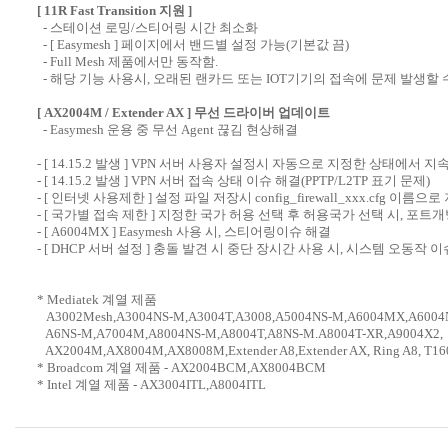
[ 11R Fast Transition 지원 ]
- 스테이션 로밍/스티어링 시간 최소화
- [ Easymesh ] 페이지에서 밴드별 설정 가능(기본값 끔)
- Full Mesh 제품에서만 동작함.
- 해당 기능 사용시, 오래된 랜카드 또는 IOT기기의 접속에 문제 발생할 수
[ AX2004M / Extender AX ] 무선 드라이버 업데이트
- Easymesh 운용 중 무선 Agent 끊김 현상해결
- [ 14.15.2 발생 ] VPN 서버 사용자 설정시 자동으로 지정한 상태에
- [ 14.15.2 발생 ] VPN 서버 접속 상태 이슈 해결(PPTP/L2TP 표기 문제)
- [ 인터넷 사용제한 ] 설정 파일 저장시 config_firewall_xxx.cfg 이름
- [ 국가별 접속 제한 ] 지정한 국가 허용 선택 후 허용국가 선택 시, 포트
- [ A6004MX ] Easymesh 사용 시, 스티어링이슈 해결
- [ DHCP 서버 설정 ] 충돌 발견 시 중단 장시간 사용 시, 시스템 오동작 
* Mediatek 계열 제품
A3002Mesh,A3004NS-M,A3004T,A3008,A5004NS-M,A6004MX,A6004
A6NS-M,A7004M,A8004NS-M,A8004T,A8NS-M.A8004T-XR,A9004X2,
AX2004M,AX8004M,AX8008M,Extender A8,Extender AX, Ring A8, T1
* Broadcom 계열 제품 - AX2004BCM,AX8004BCM
* Intel 계열 제품 - AX3004ITL,A8004ITL